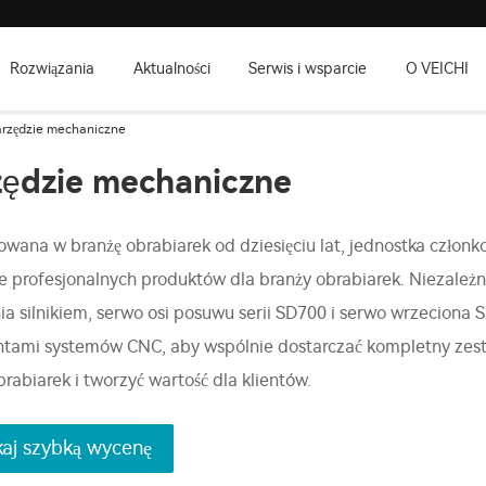
Rozwiązania
Aktualności
Serwis i wsparcie
O VEICHI
rzędzie mechaniczne
ędzie mechaniczne
wana w branżę obrabiarek od dziesięciu lat, jednostka człon
e profesjonalnych produktów dla branży obrabiarek. Niezale
ia silnikiem, serwo osi posuwu serii SD700 i serwo wrzeciona
tami systemów CNC, aby wspólnie dostarczać kompletny zesta
rabiarek i tworzyć wartość dla klientów.
aj szybką wycenę