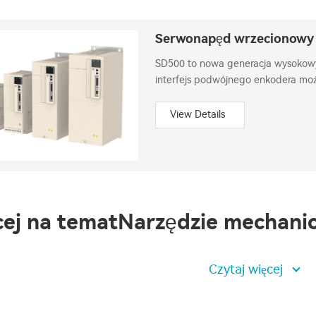
Serwonapęd wrzecionowy
SD500 to nowa generacja wysokow
interfejs podwójnego enkodera moż
serwo silnikiem wrzeciona, integru
obrotowym.
View Details
ej na tematNarzędzie mechani
Czytaj więcej