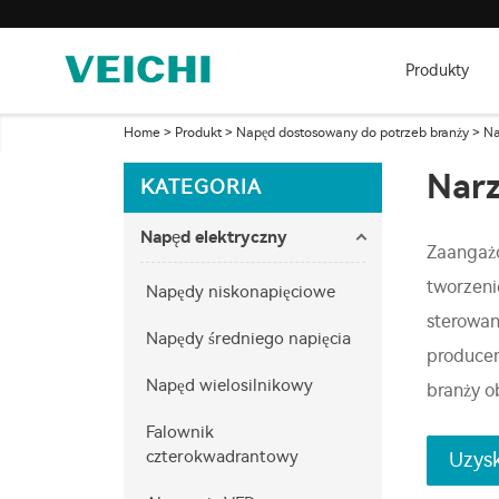
Produkty
Home
>
Produkt
>
Napęd dostosowany do potrzeb branży
>
Na
Narz
KATEGORIA
Napęd elektryczny
Zaangażo
tworzeni
Napędy niskonapięciowe
sterowan
Napędy średniego napięcia
producen
Napęd wielosilnikowy
branży ob
Falownik
czterokwadrantowy
Uzysk