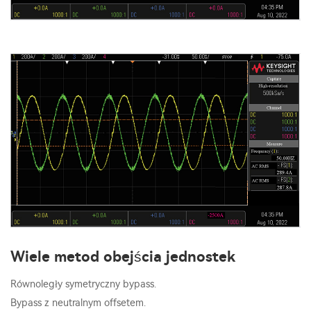
Wiele metod obejścia jednostek
Równoległy symetryczny bypass.
Bypass z neutralnym offsetem.