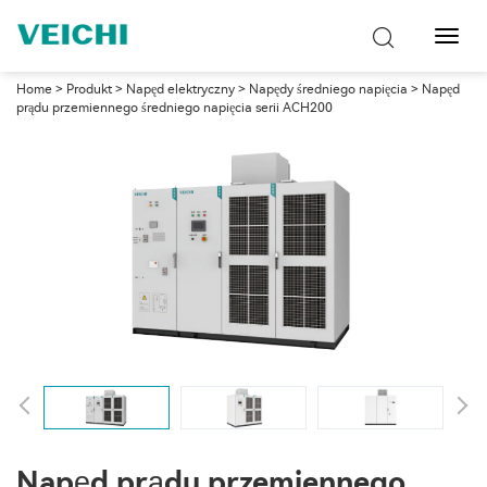
Przeł
nawig
Home
>
Produkt
>
Napęd elektryczny
>
Napędy średniego napięcia
> Napęd
prądu przemiennego średniego napięcia serii ACH200
Napęd prądu przemiennego