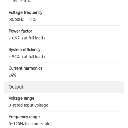
-15%~+10%
Voltage frequency
50/60Hz；±5%
Power factor
≥ 0.97（at full load）
System efficiency
≥ 96%（at full load）
Current harmonics
≤4%
Output
Voltage range
0~rated input voltage
Frequency range
0~120Hz(customizable)