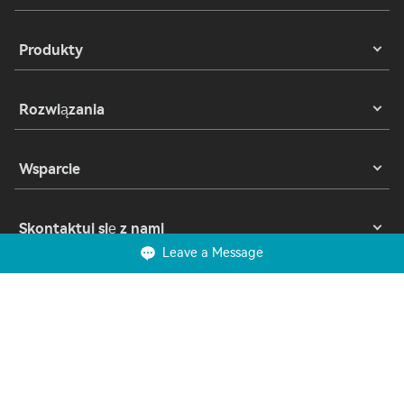
Produkty
Rozwiązania
Wsparcie
Skontaktuj się z nami
Leave a Message
Prawa autorskie 2023 © Suzhou VEICHI Electric Co., Ltd. Wszelkie prawa
zastrzeżone.
Prywatność
Warunki korzystania
Ciasteczka