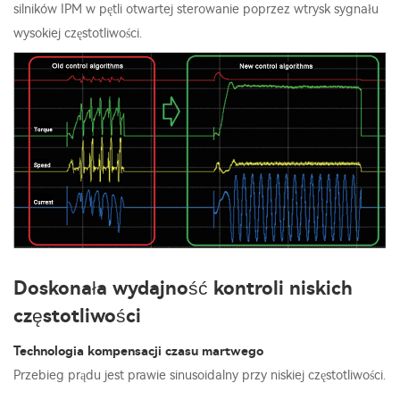
silników IPM w pętli otwartej sterowanie poprzez wtrysk sygnału
wysokiej częstotliwości.
Doskonała wydajność kontroli niskich
częstotliwości
Technologia kompensacji czasu martwego
Przebieg prądu jest prawie sinusoidalny przy niskiej częstotliwości.