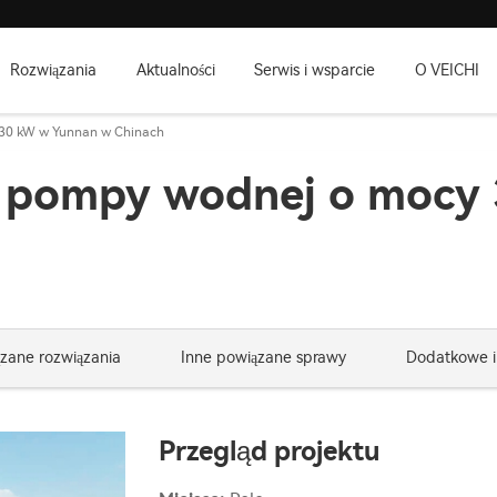
Rozwiązania
Aktualności
Serwis i wsparcie
O VEICHI
 30 kW w Yunnan w Chinach
ej pompy wodnej o mocy
zane rozwiązania
Inne powiązane sprawy
Dodatkowe i
Przegląd projektu